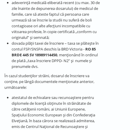
adeverință medicală eliberată recent (cu max. 30 de
zile înainte de depunerea dosarului) de medicul de
familie, care să ateste faptul că persoana care
urmează să se înscrie la studii nu suferă de boli
contagioase ori alte afecţiuni incompatibile cu
viitoarea profesie, în copie certificată „conform cu
originalul” și semnată;
dovada plății taxei de înscriere – taxa se plătește în
contul FSP/SNSPA deschis la BRD Victoria -
RO 85
BRDE 445 SV 18989114450
, menționând în ordinul
de plată „taxa înscriere DPPD- N2” și numele și
prenumele dvs.
În cazul studenților străini, dosarul de înscriere va
conține, pe lângă documentele menționate anterior,
următoarele:
atestatul de echivalare sau recunoaştere pentru
diplomele de licenţă obţinute în străinătate de
către cetăţenii români, ai Uniunii Europene,
Spaţiului Economic European şi din Confederaţia
Elveţiană, în baza cărora se realizează admiterea,
emis de Centrul Naţional de Recunoaştere şi