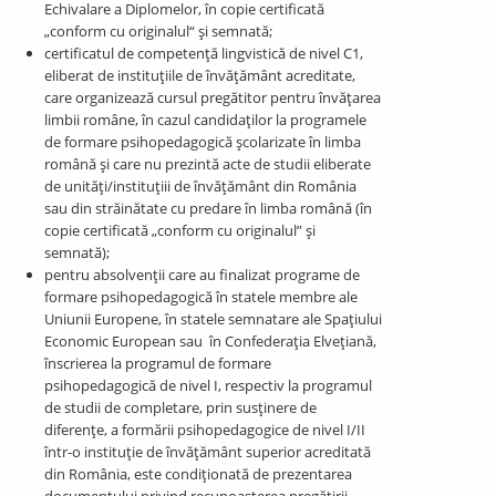
Echivalare a Diplomelor, în copie certificată
„conform cu originalul“ și semnată;
certificatul de competenţă lingvistică de nivel C1,
eliberat de instituţiile de învăţământ acreditate,
care organizează cursul pregătitor pentru învăţarea
limbii române, în cazul candidaţilor la programele
de formare psihopedagogică şcolarizate în limba
română şi care nu prezintă acte de studii eliberate
de unităţi/instituţiii de învăţământ din România
sau din străinătate cu predare în limba română (în
copie certificată „conform cu originalul” și
semnată);
pentru absolvenții care au finalizat programe de
formare psihopedagogică în statele membre ale
Uniunii Europene, în statele semnatare ale Spațiului
Economic European sau în Confederația Elvețiană,
înscrierea la programul de formare
psihopedagogică de nivel I, respectiv la programul
de studii de completare, prin susținere de
diferențe, a formării psihopedagogice de nivel I/II
într-o instituție de învățământ superior acreditată
din România, este condiționată de prezentarea