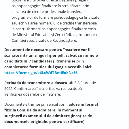
documentului privind recunoașterea pregătirii
psihopedagogice finalizate în străinătate, prin
alocarea de credite profesionale transferabile
programelor de formare psihopedagogică finalizate
sau echivalarea numărului de credite transferabile
în cadrul formării psihopedagogice finalizate emis
de Ministerul Educației și Cercetării, la propunerea
Comisiei specializate de Recunoaștere.
Documentele necesare pentru înscriere vor fi
scanate
într-un singur fișier pdf
, salvat cu numele
candidatului / candidatei și transmise prin
completarea formularului google accesibil aici:
https://forms.gle/e6LxWdTBmiEokNs56
Perioada de transmitere a dosarului:
3-8 februarie
2025. Confirmarea înscrierii se va realiza după
verificarea dosarelor de înscriere.
Documentele trimise prin email vor fi
aduse în format
fizic la Comisia de admitere, în momentul
susținerii examenului de admitere (insoțite de
documentele originale, pentru certificare)
.