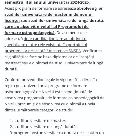
semestrul II al anului universitar 2024-2025
.
Acest program de formare se adresează
absolvenților
studiilor universitare de master în domeniul
licenței
sau studiilor universitare de lungă durată,
care au absolvit nivelul I al Programului de
formare psihopedagogică
. De asemenea, se
adresează
doar candidaților care au obținut o
specializare dintre cele existente în portofoliul
programelor de licență / master ale SNSPA
. Verificarea
eligibilității se face pe baza diplomelor de licență și
masterat sau a diplomei de studii universitare de lungă
durată.
Conform prevederilor legale în vigoare, înscrierea în
regim postuniversitar la programe de formare
psihopedagogică de Nivel II este condiționată de
absolvirea programului de formare psihopedagogică de
Nivel I, precum și de absolvirea cu diplomă a uneia
dintre următoarele categorii de studii:
studii universitare de master;
studii universitare de lungă durată;
program postuniversitar cu durata de cel puțin un