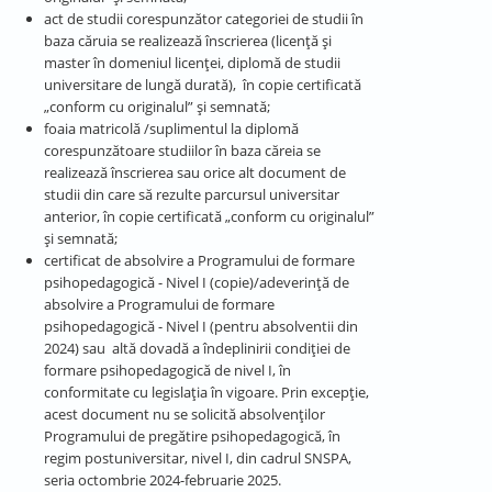
act de studii corespunzător categoriei de studii în
baza căruia se realizează înscrierea (licență și
master în domeniul licenței, diplomă de studii
universitare de lungă durată), în copie certificată
„conform cu originalul” și semnată;
foaia matricolă /suplimentul la diplomă
corespunzătoare studiilor în baza căreia se
realizează înscrierea sau orice alt document de
studii din care să rezulte parcursul universitar
anterior, în copie certificată „conform cu originalul”
și semnată;
certificat de absolvire a Programului de formare
psihopedagogică - Nivel I (copie)/adeverinţă de
absolvire a Programului de formare
psihopedagogică - Nivel I (pentru absolventii din
2024) sau altă dovadă a îndeplinirii condiţiei de
formare psihopedagogică de nivel I, în
conformitate cu legislaţia în vigoare. Prin excepție,
acest document nu se solicită absolvenților
Programului de pregătire psihopedagogică, în
regim postuniversitar, nivel I, din cadrul SNSPA,
seria octombrie 2024-februarie 2025.