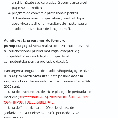
an și jumătate sau care asigură acumularea a cel
puțin 90 de credite;
program de conversie profesională pentru
dobândirea unei noi specializări, finalizat după
absolvirea studiilor universitare de master sau a
studiilor universitare de lungă durată.
Admiterea la programul de formare
psihopedagogică
se va realiza pe baza unui interviu și
a unui chestionar privind motivația, aşteptările şi
compatibilitatea candidaţilor cu specificul
competenţelor pentru profesia didactică.
Parcurgerea programul de studii psihopedagogice nivel
II,
în regim postuniversitar
, este posibilă
doar în
regim cu taxă
. Taxele valabile în anul universitar 2024-
2025 sunt:
- taxa de înscriere - 80 de lei; se plătește în perioada de
înscriere (
3-8 februarie 2025
),
NUMAI DUPĂ PRIMIREA
CONFIRMĂRII DE ELIGIBILITATE
;
- taxa de înmatriculare - 100 de lei și taxa de
școlarizare - 1400 lei; se plătesc în perioada 17-28