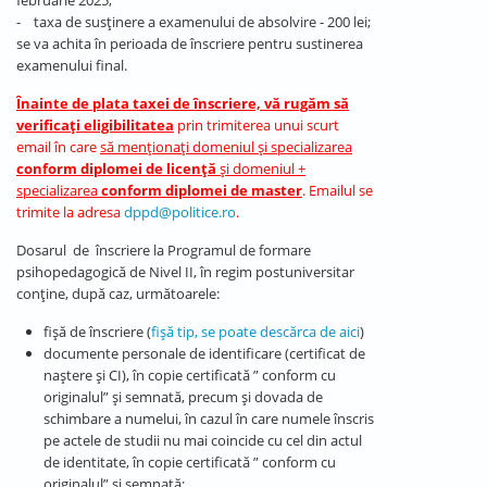
februarie 2025;
- taxa de susținere a examenului de absolvire - 200 lei;
se va achita în perioada de înscriere pentru sustinerea
examenului final.
Înainte de plata taxei de înscriere, vă rugăm să
verificați eligibilitatea
prin trimiterea unui scurt
email în care
să menționați domeniul și specializarea
conform diplomei de licență
și domeniul +
specializarea
conform diplomei de master
. Emailul se
trimite la adresa
dppd@politice.ro
.
Dosarul de înscriere la Programul de formare
psihopedagogică de Nivel II, în regim postuniversitar
conține, după caz, următoarele:
fișă de înscriere (
fișă tip, se poate descărca de aici
)
documente personale de identificare (certificat de
naștere și CI), în copie certificată ” conform cu
originalul” și semnată, precum și dovada de
schimbare a numelui, în cazul în care numele înscris
pe actele de studii nu mai coincide cu cel din actul
de identitate, în copie certificată ” conform cu
originalul” și semnată;