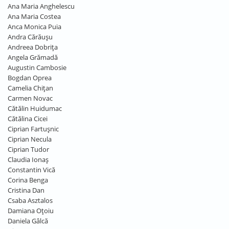
Ana Maria Anghelescu
Ana Maria Costea
Anca Monica Puia
Andra Cărăușu
Andreea Dobrița
Angela Grămadă
Augustin Cambosie
Bogdan Oprea
Camelia Chițan
Carmen Novac
Cătălin Huidumac
Cătălina Cicei
Ciprian Fartușnic
Ciprian Necula
Ciprian Tudor
Claudia Ionaș
Constantin Vică
Corina Benga
Cristina Dan
Csaba Asztalos
Damiana Oțoiu
Daniela Gâlcă