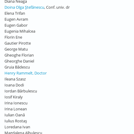
Diana Neaga
Doina Olga Ștefănescu
, Conf. univ. dr
Elena Trifan
Eugen Avram
Eugen Gabor
Eugenia Mihalcea
Florin Ene
Gautier Pirotte
George Matu
Gheoghe Florian
Gheorghe Daniel
Gruia Bădescu
Henry Rammelt, Doctor
Ileana Szasz
Ioana Dodi
Iordan Bărbulescu
Iosif Kiraly
Irina Ionescu
Irina Lonean
Iulian Oană
Iulius Rostaș
Loredana Ivan
Magdalena Albulescu