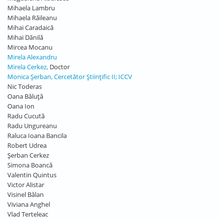
Mihaela Lambru
Mihaela Răileanu
Mihai Caradaică
Mihai Dănilă
Mircea Mocanu
Mirela Alexandru
Mirela Cerkez,
Doctor
Monica Șerban, Cercetător Științific II; ICCV
Nic Toderas
Oana Băluță
Oana Ion
Radu Cucută
Radu Ungureanu
Raluca Ioana Bancila
Robert Udrea
Șerban Cerkez
Simona Boancă
Valentin Quintus
Victor Alistar
Visinel Bălan
Viviana Anghel
Vlad Terteleac