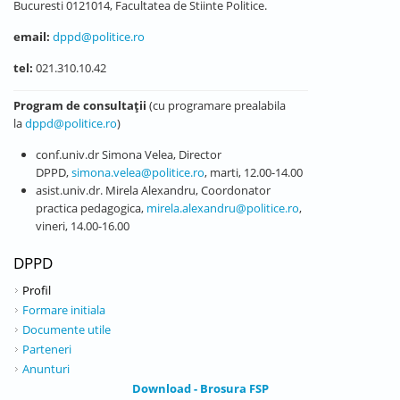
Bucuresti 0121014, Facultatea de Stiinte Politice.
email:
dppd@politice.ro
tel:
021.310.10.42
Program de consultații
(cu programare prealabila
la
dppd@politice.ro
)
conf.univ.dr Simona Velea, Director
DPPD,
simona.velea@politice.ro
, marti, 12.00-14.00
asist.univ.dr. Mirela Alexandru, Coordonator
practica pedagogica,
mirela.alexandru@politice.ro
,
vineri, 14.00-16.00
DPPD
Profil
Formare initiala
Documente utile
Parteneri
Anunturi
Download - Brosura FSP