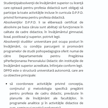
Studenţiişiabsolvenţii de învăţământ superior cu licenţă
care optează pentru profesia didactică sunt obligaţi să
participe la toate activităţile incluse în curricula D.P.P.D.
privind formarea pentru profesia didactică.
Absolvenţilor D.P.P.D. li se eliberează certificat de
absolvire pe baza căruia sunt abilitaţi să funcţioneze în
calitate de cadre didactice, în învăţământul gimnazial,
liceal, postliceal şi superior, potrivit legii.
Absolvenţii studiilor universitare pot ocupa posturi în
învăţământ, cu condiţia parcurgerii si promovării
programelor de studii psihopedagogice oferit numai de
către Departamentele pentru Pregătirea
şiPerfecţionarea Personalului Didactic din instituţiile de
învăţământ superior acreditate, înfiinţate conform legii.
DPPD este o structură universitară autonomă, care are
ca obiective principale:
să coordoneze activitățile privind concepția,
conținutul și metodologia specifică pregătirii
pentru profesia de cadru didactic, prevăzute în
planurile de învățământ ale facultăților, în
programele analitice și în activitățile didactice de
curs, seminar și practică pedagogică