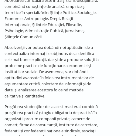
Abordarea curriculară este intra și trans-disciplinară,
combinând cunoștințe de analiză, empirice și
teoretice în specializările: Științe Politice, Sociologie,
Economie, Antropologie, Drept, Relații
Internaționale, Științele Educației, Filosofie,
Psihologie, Administrație Publică, Jurnalism și
Științele Comunicării.
Absolvenții vor putea dobândi noi aptitudini de a
contextualiza informațiile obținute, de a identifica
cele mai bune explicații, dar și de a propune soluții la
probleme practice de funcționare a economiei și
instituțiilor sociale. De asemenea, vor dobândi
aptitudini avansate în folosirea instrumentelor de
argumentare critică, colectare de informații și de
date, și analizarea acestora folosind metode
calitative și cantitative.
Pregătirea studenților de la acest masterat combină
pregătirea practică (stagiu obligatoriu de practică în
organizații precum companii private, camere de
comerț, firme de consultanță, institute de cercetare,
federații și confederații naționale sindicale, asociații