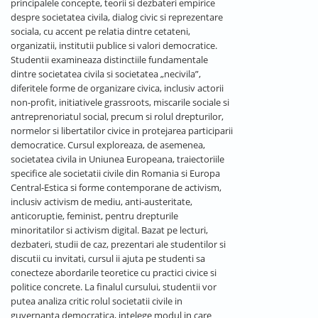
principalele concepte, teorii si dezbateri empirice
despre societatea civila, dialog civic si reprezentare
sociala, cu accent pe relatia dintre cetateni,
organizatii, institutii publice si valori democratice.
Studentii examineaza distinctiile fundamentale
dintre societatea civila si societatea „necivila”,
diferitele forme de organizare civica, inclusiv actorii
non-profit, initiativele grassroots, miscarile sociale si
antreprenoriatul social, precum si rolul drepturilor,
normelor si libertatilor civice in protejarea participarii
democratice. Cursul exploreaza, de asemenea,
societatea civila in Uniunea Europeana, traiectoriile
specifice ale societatii civile din Romania si Europa
Central-Estica si forme contemporane de activism,
inclusiv activism de mediu, anti-austeritate,
anticoruptie, feminist, pentru drepturile
minoritatilor si activism digital. Bazat pe lecturi,
dezbateri, studii de caz, prezentari ale studentilor si
discutii cu invitati, cursul ii ajuta pe studenti sa
conecteze abordarile teoretice cu practici civice si
politice concrete. La finalul cursului, studentii vor
putea analiza critic rolul societatii civile in
guvernanta democratica, intelege modul in care