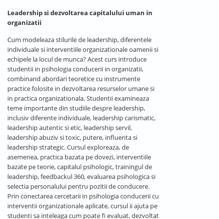
Leadership si dezvoltarea capitalului uman in
organizatii
Cum modeleaza stilurile de leadership, diferentele
individuale si interventiile organizationale oamenii si
echipele la locul de munca? Acest curs introduce
studentii in psihologia conducerii in organizatii,
combinand abordari teoretice cu instrumente
practice folosite in dezvoltarea resurselor umane si
in practica organizationala. Studentii examineaza
teme importante din studiile despre leadership,
inclusiv diferente individuale, leadership carismatic,
leadership autentic si etic, leadership servil,
leadership abuziv si toxic, putere, influenta si
leadership strategic. Cursul exploreaza, de
asemenea, practica bazata pe dovezi, interventiile
bazate pe teorie, capitalul psihologic, trainingul de
leadership, feedbackul 360, evaluarea psihologica si
selectia personalului pentru pozitii de conducere.
Prin conectarea cercetarii in psihologia conducerii cu
interventii organizationale aplicate, cursul ii ajuta pe
studenti sa inteleaga cum poate fi evaluat, dezvoltat