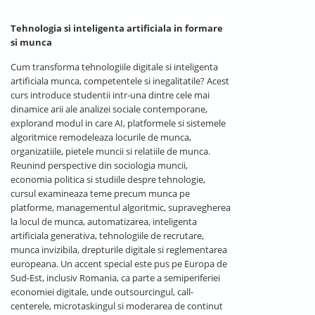
Tehnologia si inteligenta artificiala in formare
si munca
Cum transforma tehnologiile digitale si inteligenta
artificiala munca, competentele si inegalitatile? Acest
curs introduce studentii intr-una dintre cele mai
dinamice arii ale analizei sociale contemporane,
explorand modul in care AI, platformele si sistemele
algoritmice remodeleaza locurile de munca,
organizatiile, pietele muncii si relatiile de munca.
Reunind perspective din sociologia muncii,
economia politica si studiile despre tehnologie,
cursul examineaza teme precum munca pe
platforme, managementul algoritmic, supravegherea
la locul de munca, automatizarea, inteligenta
artificiala generativa, tehnologiile de recrutare,
munca invizibila, drepturile digitale si reglementarea
europeana. Un accent special este pus pe Europa de
Sud-Est, inclusiv Romania, ca parte a semiperiferiei
economiei digitale, unde outsourcingul, call-
centerele, microtaskingul si moderarea de continut