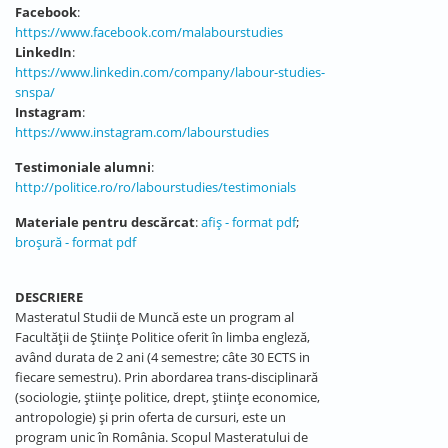
Facebook
:
https://www.facebook.com/malabourstudies
LinkedIn
:
https://www.linkedin.com/company/labour-studies-
snspa/
Instagram
:
https://www.instagram.com/labourstudies
Testimoniale alumni
:
http://politice.ro/ro/labourstudies/testimonials
Materiale pentru descărcat
:
afiș - format pdf
;
broșură - format pdf
DESCRIERE
Masteratul Studii de Muncă este un program al
Facultății de Științe Politice oferit în limba engleză,
având durata de 2 ani (4 semestre; câte 30 ECTS in
fiecare semestru). Prin abordarea trans-disciplinară
(sociologie, științe politice, drept, științe economice,
antropologie) și prin oferta de cursuri, este un
program unic în România. Scopul Masteratului de