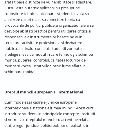
arata tipare distincte de vulnerabilitate si adaptare.
Cursul este puternic aplicat si nu presupune
cunostinte tehnice anterioare: studentii invata sa
analizeze cazuri reale, sa conecteze teoria cu
provocarile de politici publice si organizationale si sa
dezvolte abilitati practice pentru utilizarea critica si
responsabila a instrumentelor bazate pe AI in
cercetare, activitate profesionala si dezbatere
publica. La finalul cursului, studentii vor putea
intelege si evalua modul in care tehnologia schimba
munca, puterea, controlul, calitatea locurilor de
munca si vocea lucratorilor intr-o lume aflata in
schimbare rapida.
Dreptul muncii european si international
Cum modeleaza cadrele juridice europene,
internationale si nationale lumea muncii? Acest curs
introduce studentii in principalele concepte, institutii
si norme ale dreptului muncii, cu accent pe relatia
dintre reguli juridice, politici publice si realitatile in