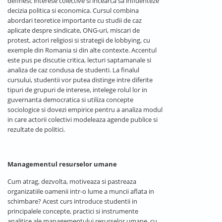
definesc interese colective si incearca sa influenteze
decizia politica si economica. Cursul combina
abordari teoretice importante cu studii de caz
aplicate despre sindicate, ONG-uri, miscari de
protest, actori religiosi si strategii de lobbying, cu
exemple din Romania si din alte contexte. Accentul
este pus pe discutie critica, lecturi saptamanale si
analiza de caz condusa de studenti. La finalul
cursului, studentii vor putea distinge intre diferite
tipuri de grupuri de interese, intelege rolul lor in
guvernanta democratica si utiliza concepte
sociologice si dovezi empirice pentru a analiza modul
in care actorii colectivi modeleaza agende publice si
rezultate de politici.
Managementul resurselor umane
Cum atrag, dezvolta, motiveaza si pastreaza
organizatiile oamenii intr-o lume a muncii aflata in
schimbare? Acest curs introduce studentii in
principalele concepte, practici si instrumente
analitice ale managementului resurselor umane, cu