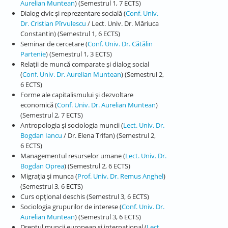
Aurelian Muntean
) (Semestrul 1, 7 ECTS)
Dialog civic și reprezentare socială (
Conf. Univ.
Dr. Cristian Pîrvulescu
/ Lect. Univ. Dr. Măriuca
Constantin) (Semestrul 1, 6 ECTS)
Seminar de cercetare (
Conf. Univ. Dr. Cătălin
Partenie
) (Semestrul 1, 3 ECTS)
Relații de muncă comparate și dialog social
(
Conf. Univ. Dr. Aurelian Muntean
) (Semestrul 2,
6 ECTS)
Forme ale capitalismului și dezvoltare
economică (
Conf. Univ. Dr. Aurelian Muntean
)
(Semestrul 2, 7 ECTS)
Antropologia și sociologia muncii (
Lect. Univ. Dr.
Bogdan Iancu
/ Dr. Elena Trifan) (Semestrul 2,
6 ECTS)
Managementul resurselor umane (
Lect. Univ. Dr.
Bogdan Oprea
) (Semestrul 2, 6 ECTS)
Migrația și munca (
Prof. Univ. Dr. Remus Anghel
)
(Semestrul 3, 6 ECTS)
Curs opțional deschis (Semestrul 3, 6 ECTS)
Sociologia grupurilor de interese (
Conf. Univ. Dr.
Aurelian Muntean
) (Semestrul 3, 6 ECTS)
Dreptul muncii european și internațional (
Lect.