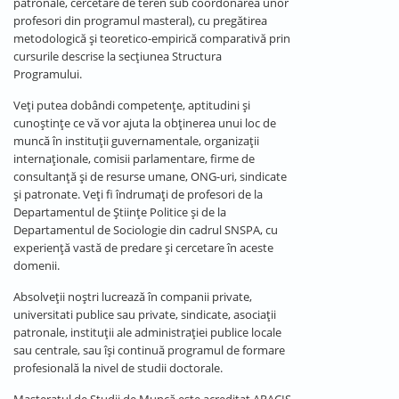
patronale, cercetare de teren sub coordonarea unor
profesori din programul masteral), cu pregătirea
metodologică și teoretico-empirică comparativă prin
cursurile descrise la secțiunea Structura
Programului.
Veți putea dobândi competențe, aptitudini și
cunoștințe ce vă vor ajuta la obținerea unui loc de
muncă în instituții guvernamentale, organizații
internaționale, comisii parlamentare, firme de
consultanță și de resurse umane, ONG-uri, sindicate
și patronate. Veți fi îndrumați de profesori de la
Departamentul de Științe Politice și de la
Departamentul de Sociologie din cadrul SNSPA, cu
experiență vastă de predare și cercetare în aceste
domenii.
Absolveții noștri lucrează în companii private,
universitati publice sau private, sindicate, asociații
patronale, instituții ale administrației publice locale
sau centrale, sau își continuă programul de formare
profesională la nivel de studii doctorale.