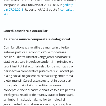
Masteratul de Studii de Muncă este acreditat ARACIS
începând cu anul universitar 2013-2014, în
ședința
din 27.06.2013
. Raportul ARACIS poate fi
consultat
aici
.
Scurtă descriere a cursurilor
:
Relatii de munca comparate si dialog social
Cum functioneaza relatiile de munca in diferite
sisteme politice si economice? Ce modeleaza
echilibrul dintre lucratori, angajatori, sindicate si
stat? Acest curs introduce studentii in principalele
teorii, institutii si actori ai relatiilor de munca, cu o
perspectiva comparativa puternica si cu accent pe
dialog social, negociere colectiva si reglementarea
pietei muncii. Cursul este structurat in doua parti
principale: mai intai, studentii exploreaza
conceptele-cheie si cadrele analitice folosite pentru
intelegerea relatiilor de munca, statelor bunastarii,
schimbarii institutionale, noilor tehnologii si
guvernantei transnationale a muncii; apoi aplica