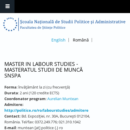
English
Română
MASTER IN LABOUR STUDIES -
MASTERATUL STUDII DE MUNCĂ
SNSPA
Forma
: învățământ la zi (cu frecvență)
Durata
: 2 ani (120 credite ECTS)
Coordonator program
:
Aurelian Muntean
Admitere:
http://politice.ro/ro/labourstudies/admitere
Contact:
Bd. Expoziției, nr. 30A, București 012104,
România. Tel/fax: 0372.249.776; 021.310.1042
E-mail
: muntean [at] politice {.} ro