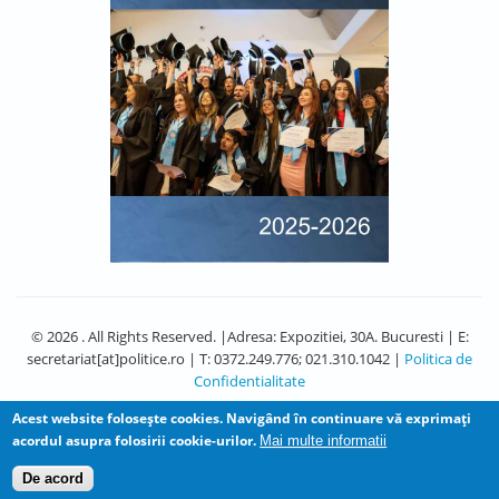
© 2026 . All Rights Reserved. |Adresa: Expozitiei, 30A. Bucuresti | E:
secretariat[at]politice.ro | T: 0372.249.776; 021.310.1042 |
Politica de
Confidentialitate
Acest website foloseşte cookies. Navigând în continuare vă exprimaţi
acordul asupra folosirii cookie-urilor.
Mai multe informatii
De acord
Design by
Zymphonies
and Adapted by David Diaconu