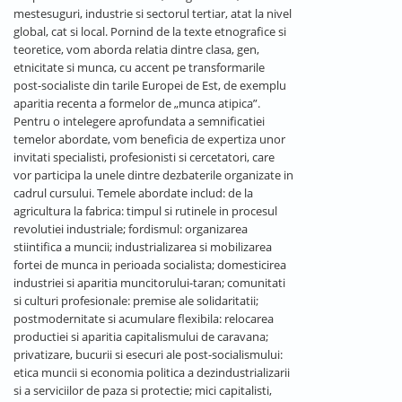
mestesuguri, industrie si sectorul tertiar, atat la nivel
global, cat si local. Pornind de la texte etnografice si
teoretice, vom aborda relatia dintre clasa, gen,
etnicitate si munca, cu accent pe transformarile
post-socialiste din tarile Europei de Est, de exemplu
aparitia recenta a formelor de „munca atipica”.
Pentru o intelegere aprofundata a semnificatiei
temelor abordate, vom beneficia de expertiza unor
invitati specialisti, profesionisti si cercetatori, care
vor participa la unele dintre dezbaterile organizate in
cadrul cursului. Temele abordate includ: de la
agricultura la fabrica: timpul si rutinele in procesul
revolutiei industriale; fordismul: organizarea
stiintifica a muncii; industrializarea si mobilizarea
fortei de munca in perioada socialista; domesticirea
industriei si aparitia muncitorului-taran; comunitati
si culturi profesionale: premise ale solidaritatii;
postmodernitate si acumulare flexibila: relocarea
productiei si aparitia capitalismului de caravana;
privatizare, bucurii si esecuri ale post-socialismului:
etica muncii si economia politica a dezindustrializarii
si a serviciilor de paza si protectie; mici capitalisti,