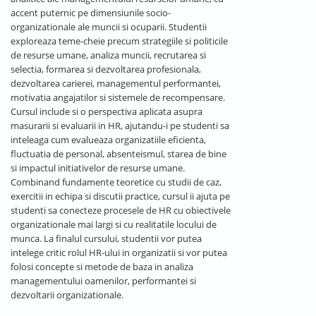
accent puternic pe dimensiunile socio-
organizationale ale muncii si ocuparii. Studentii
exploreaza teme-cheie precum strategiile si politicile
de resurse umane, analiza muncii, recrutarea si
selectia, formarea si dezvoltarea profesionala,
dezvoltarea carierei, managementul performantei,
motivatia angajatilor si sistemele de recompensare.
Cursul include si o perspectiva aplicata asupra
masurarii si evaluarii in HR, ajutandu-i pe studenti sa
inteleaga cum evalueaza organizatiile eficienta,
fluctuatia de personal, absenteismul, starea de bine
si impactul initiativelor de resurse umane.
Combinand fundamente teoretice cu studii de caz,
exercitii in echipa si discutii practice, cursul ii ajuta pe
studenti sa conecteze procesele de HR cu obiectivele
organizationale mai largi si cu realitatile locului de
munca. La finalul cursului, studentii vor putea
intelege critic rolul HR-ului in organizatii si vor putea
folosi concepte si metode de baza in analiza
managementului oamenilor, performantei si
dezvoltarii organizationale.