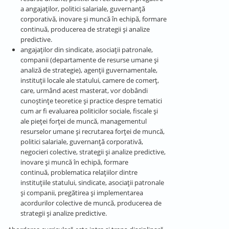
a angajaților, politici salariale, guvernanță
corporativă, inovare și muncă în echipă, formare
continuă, producerea de strategii și analize
predictive.
angajaților din sindicate, asociații patronale,
companii (departamente de resurse umane și
analiză de strategie), agenții guvernamentale,
instituții locale ale statului, camere de comerț,
care, urmând acest masterat, vor dobândi
cunoștințe teoretice și practice despre tematici
cum ar fi evaluarea politicilor sociale, fiscale și
ale pieței forței de muncă, managementul
resurselor umane și recrutarea forței de muncă,
politici salariale, guvernanță corporativă,
negocieri colective, strategii și analize predictive,
inovare și muncă în echipă, formare
continuă, problematica relațiilor dintre
instituțiile statului, sindicate, asociații patronale
și companii, pregătirea și implementarea
acordurilor colective de muncă, producerea de
strategii și analize predictive.