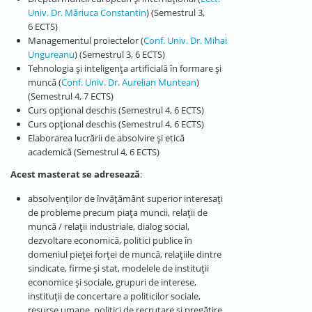
Univ. Dr. Măriuca Constantin
) (Semestrul 3,
6 ECTS)
Managementul proiectelor (
Conf. Univ. Dr. Mihai
Ungureanu
) (Semestrul 3, 6 ECTS)
Tehnologia și inteligența artificială în formare și
muncă (
Conf. Univ. Dr. Aurelian Muntean
)
(Semestrul 4, 7 ECTS)
Curs opțional deschis (Semestrul 4, 6 ECTS)
Curs opțional deschis (Semestrul 4, 6 ECTS)
Elaborarea lucrării de absolvire și etică
academică (Semestrul 4, 6 ECTS)
Acest masterat se adresează
:
absolvenților de învățământ superior interesați
de probleme precum piața muncii, relații de
muncă / relații industriale, dialog social,
dezvoltare economică, politici publice în
domeniul pieței forței de muncă, relațiile dintre
sindicate, firme și stat, modelele de instituții
economice și sociale, grupuri de interese,
instituții de concertare a politicilor sociale,
resurse umane, politici de recrutare și pregătire