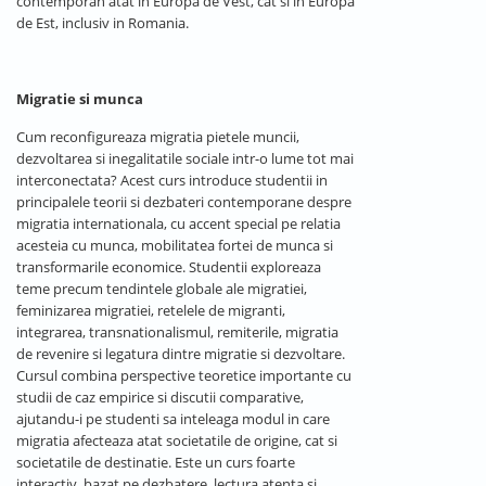
contemporan atat in Europa de Vest, cat si in Europa
de Est, inclusiv in Romania.
Migratie si munca
Cum reconfigureaza migratia pietele muncii,
dezvoltarea si inegalitatile sociale intr-o lume tot mai
interconectata? Acest curs introduce studentii in
principalele teorii si dezbateri contemporane despre
migratia internationala, cu accent special pe relatia
acesteia cu munca, mobilitatea fortei de munca si
transformarile economice. Studentii exploreaza
teme precum tendintele globale ale migratiei,
feminizarea migratiei, retelele de migranti,
integrarea, transnationalismul, remiterile, migratia
de revenire si legatura dintre migratie si dezvoltare.
Cursul combina perspective teoretice importante cu
studii de caz empirice si discutii comparative,
ajutandu-i pe studenti sa inteleaga modul in care
migratia afecteaza atat societatile de origine, cat si
societatile de destinatie. Este un curs foarte
interactiv, bazat pe dezbatere, lectura atenta si