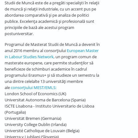
Studii de Muncă este de a pregăti specialiști în relații
de muncă și relații industriale, cu un accent pus pe
abordarea comparativă și pe analiza de politici
publice. Excelența academică și profesională sunt
principiile de bază ale acestui program
postuniversitar.
Programul de Masterat Studii de Muncă a devenit în
anul 2016 membru al consorțiului
European Master
in Labour Studies Network
, un program comun de
masterate europene, care permite studenților să
beneficieze de schimburi academice în cadrul
programului Erasmus+ și să studieze un semestru la
una dintre celelalte 13 universități membre
ale
consorțiului MEST/EMLS:
London School of Economics (UK)
Universitat Autonoma de Barcelona (Spania)
ISCTE Lisabona - Instituto Universitario de Lisboa
(Portugalia)
Universität Bremen (Germania)
University College Dublin (Irlanda)
Université Catholique de Louvain (Belgia)
Univerza v Ljubljani (Slovenia)