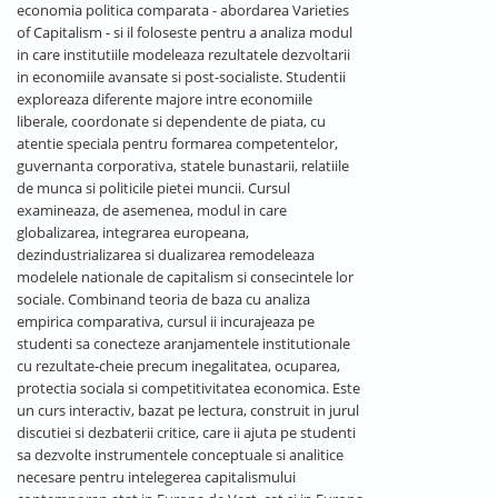
economia politica comparata - abordarea Varieties
of Capitalism - si il foloseste pentru a analiza modul
in care institutiile modeleaza rezultatele dezvoltarii
in economiile avansate si post-socialiste. Studentii
exploreaza diferente majore intre economiile
liberale, coordonate si dependente de piata, cu
atentie speciala pentru formarea competentelor,
guvernanta corporativa, statele bunastarii, relatiile
de munca si politicile pietei muncii. Cursul
examineaza, de asemenea, modul in care
globalizarea, integrarea europeana,
dezindustrializarea si dualizarea remodeleaza
modelele nationale de capitalism si consecintele lor
sociale. Combinand teoria de baza cu analiza
empirica comparativa, cursul ii incurajeaza pe
studenti sa conecteze aranjamentele institutionale
cu rezultate-cheie precum inegalitatea, ocuparea,
protectia sociala si competitivitatea economica. Este
un curs interactiv, bazat pe lectura, construit in jurul
discutiei si dezbaterii critice, care ii ajuta pe studenti
sa dezvolte instrumentele conceptuale si analitice
necesare pentru intelegerea capitalismului