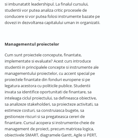
si imbunatatit leadershipul. La finalul cursului,
studentii vor putea analiza critic procesele de
conducere si vor putea folosi instrumente bazate pe
dovezi in dezvoltarea capitalului uman in organizatii.
Managementul proiectelor
Cum sunt proiectele concepute, finantate,
implementate si evaluate? Acest curs introduce
studentii in principalele concepte si instrumente ale
managementului proiectelor, cu accent special pe
proiectele finantate din fonduri europene si pe
legatura acestora cu politicile publice. Studentii
invata sa identifice oportunitati de finantare, sa
inteleaga ciclul proiectului, sa defineasca obiective,
sa analizeze stakeholderi, sa proiecteze activitati, sa
estimeze costuri, sa construiasca bugete, sa
gestioneze riscuri si sa pregateasca cereri de
finantare. Cursul acopera si instrumente-cheie de
management de proiect, precum matricea logica,
obiectivele SMART, diagramele Gantt, Agile si PERT,