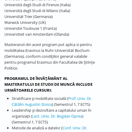
Università degli Studi di Firenze (Italia)
Università degli Studi di Milano (Italia)
Universität Trier (Germania)
Warwick University (UK)
Université Toulouse 1 (Franta)
Universiteit van Amsterdam (Olanda)
Masteranzii din acest program pot aplica si pentru
mobilitatea Erasmus la Ruhr-Universität Bochum
(Germania), conform condițiilor general valabile
pentru programul Erasmus din Facultatea de Științe
Politice.
PROGRAMUL DE ÎNVĂȚĂMÂNT AL
MASTERATULUI DE STUDII DE MUNCĂ INCLUDE
URMĂTOARELE CURSURI:
Stratificare și mobilitate socială (
Prof. Univ. Dr.
Cătălin Augustin Stoica
) (Semestrul 1, 7 ECTS)
Leadership și dezvoltare a capitalului uman în
organizații (
Lect. Univ. Dr. Bogdan Oprea
)
(Semestrul 1, 7 ECTS)
Metode de analiză a datelor (
Conf. Univ. Dr.