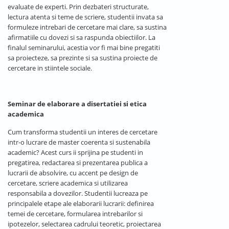
evaluate de experti. Prin dezbateri structurate,
lectura atenta si teme de scriere, studentii invata sa
formuleze intrebari de cercetare mai clare, sa sustina
afirmatiile cu dovezi si sa raspunda obiectiilor. La
finalul seminarului, acestia vor fi mai bine pregatiti
sa proiecteze, sa prezinte si sa sustina proiecte de
cercetare in stiintele sociale.
Seminar de elaborare a disertatiei si etica
academica
Cum transforma studentii un interes de cercetare
intr-o lucrare de master coerenta si sustenabila
academic? Acest curs ii sprijina pe studenti in
pregatirea, redactarea si prezentarea publica a
lucrarii de absolvire, cu accent pe design de
cercetare, scriere academica si utilizarea
responsabila a dovezilor. Studentii lucreaza pe
principalele etape ale elaborarii lucrarii: definirea
temei de cercetare, formularea intrebarilor si
ipotezelor, selectarea cadrului teoretic, proiectarea