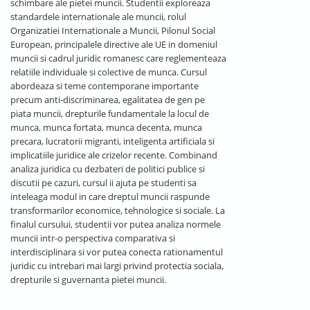
schimbare ale pietei muncii. Studentii exploreaza
standardele internationale ale muncii, rolul
Organizatiei Internationale a Muncii, Pilonul Social
European, principalele directive ale UE in domeniul
muncii si cadrul juridic romanesc care reglementeaza
relatiile individuale si colective de munca. Cursul
abordeaza si teme contemporane importante
precum anti-discriminarea, egalitatea de gen pe
piata muncii, drepturile fundamentale la locul de
munca, munca fortata, munca decenta, munca
precara, lucratorii migranti, inteligenta artificiala si
implicatiile juridice ale crizelor recente. Combinand
analiza juridica cu dezbateri de politici publice si
discutii pe cazuri, cursul ii ajuta pe studenti sa
inteleaga modul in care dreptul muncii raspunde
transformarilor economice, tehnologice si sociale. La
finalul cursului, studentii vor putea analiza normele
muncii intr-o perspectiva comparativa si
interdisciplinara si vor putea conecta rationamentul
juridic cu intrebari mai largi privind protectia sociala,
drepturile si guvernanta pietei muncii.