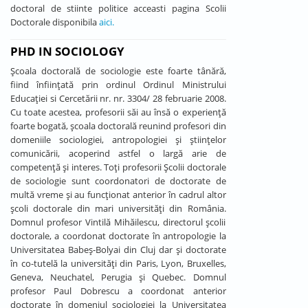
doctoral de stiinte politice acceasti pagina Scolii
Doctorale disponibila
aici.
PHD IN SOCIOLOGY
Şcoala doctorală de sociologie este foarte tânără,
fiind înfiinţată prin ordinul Ordinul Ministrului
Educaţiei si Cercetării nr. nr. 3304/ 28 februarie 2008.
Cu toate acestea, profesorii săi au însă o experienţă
foarte bogată, şcoala doctorală reunind profesori din
domeniile sociologiei, antropologiei şi ştiinţelor
comunicării, acoperind astfel o largă arie de
competenţă şi interes. Toţi profesorii Şcolii doctorale
de sociologie sunt coordonatori de doctorate de
multă vreme şi au funcţionat anterior în cadrul altor
şcoli doctorale din mari universităţi din România.
Domnul profesor Vintilă Mihăilescu, directorul şcolii
doctorale, a coordonat doctorate în antropologie la
Universitatea Babeş-Bolyai din Cluj dar şi doctorate
în co-tutelă la universităţi din Paris, Lyon, Bruxelles,
Geneva, Neuchatel, Perugia şi Quebec. Domnul
profesor Paul Dobrescu a coordonat anterior
doctorate în domeniul sociologiei la Universitatea