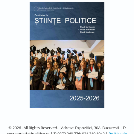
© 2026 . All Rights Reserved. |Adresa: Expozitiei, 30A. Bucuresti | E:
secretariat[at]politice.ro | T: 0372.249.776; 021.310.1042 |
Politica de