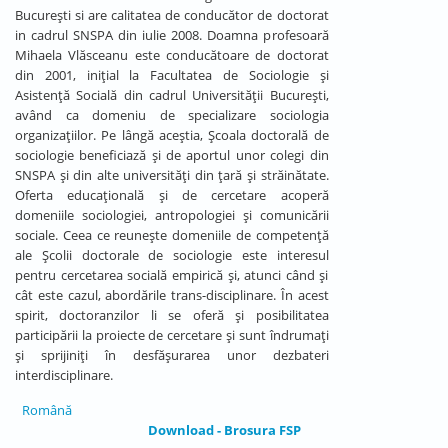
Bucureşti si are calitatea de conducător de doctorat
in cadrul SNSPA din iulie 2008. Doamna profesoară
Mihaela Vlăsceanu este conducătoare de doctorat
din 2001, iniţial la Facultatea de Sociologie şi
Asistenţă Socială din cadrul Universităţii Bucureşti,
având ca domeniu de specializare sociologia
organizaţiilor. Pe lângă aceştia, Şcoala doctorală de
sociologie beneficiază şi de aportul unor colegi din
SNSPA şi din alte universităţi din ţară şi străinătate.
Oferta educaţională şi de cercetare acoperă
domeniile sociologiei, antropologiei şi comunicării
sociale. Ceea ce reuneşte domeniile de competenţă
ale Şcolii doctorale de sociologie este interesul
pentru cercetarea socială empirică şi, atunci când şi
cât este cazul, abordările trans-disciplinare. În acest
spirit, doctoranzilor li se oferă şi posibilitatea
participării la proiecte de cercetare şi sunt îndrumaţi
şi sprijiniţi în desfăşurarea unor dezbateri
interdisciplinare.
Română
Download - Brosura FSP