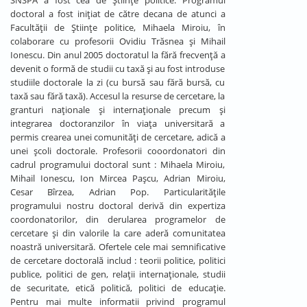
SNSPA a fost cea de Ştiinţe politice. Programul
doctoral a fost iniţiat de către decana de atunci a
Facultăţii de Ştiinţe politice, Mihaela Miroiu, în
colaborare cu profesorii Ovidiu Trăsnea şi Mihail
Ionescu. Din anul 2005 doctoratul la fără frecvenţă a
devenit o formă de studii cu taxă şi au fost introduse
studiile doctorale la zi (cu bursă sau fără bursă, cu
taxă sau fără taxă). Accesul la resurse de cercetare, la
granturi naţionale şi internaţionale precum şi
integrarea doctoranzilor în viaţa universitară a
permis crearea unei comunităţi de cercetare, adică a
unei şcoli doctorale. Profesorii cooordonatori din
cadrul programului doctoral sunt : Mihaela Miroiu,
Mihail Ionescu, Ion Mircea Paşcu, Adrian Miroiu,
Cesar Bîrzea, Adrian Pop. Particularităţile
programului nostru doctoral derivă din expertiza
coordonatorilor, din derularea programelor de
cercetare şi din valorile la care aderă comunitatea
noastră universitară. Ofertele cele mai semnificative
de cercetare doctorală includ : teorii politice, politici
publice, politici de gen, relaţii internaţionale, studii
de securitate, etică politică, politici de educaţie.
Pentru mai multe informatii privind programul